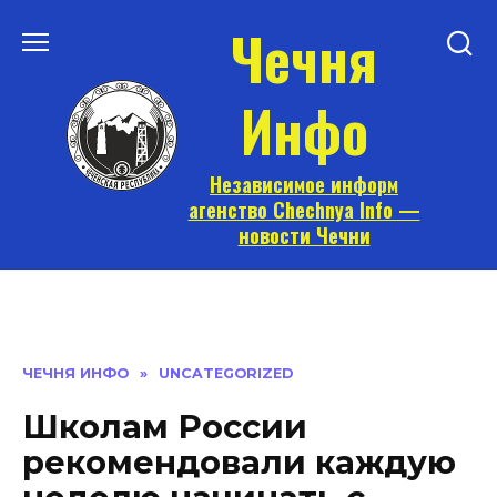
Перейти
Чечня
к
содержанию
Инфо
Независимое информ
агенство Chechnya Info —
новости Чечни
ЧЕЧНЯ ИНФО
»
UNCATEGORIZED
Школам России
рекомендовали каждую