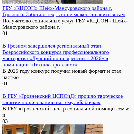
ГБУ «КЦСОН» Шейх-Мансуровского района г.
Грозного: Забота о тех, кто не может справиться сам
Получателю социальных услуг ГБУ «КЦСОН» Шейх-
Мансуровского района г.
0
1
В Грозном завершился региональный этап
Всероссийского конкурса профессионального
мастерства «Лучший по профессии – 2026» в
номинации «Техник-протезист».
В 2025 году конкурс получил новый формат и стал
частью
0
1
В ГБУ «Грозненский ЦСПСиД» прошло творческое
занятие по рисованию на тему: «Бабочка»
В ГБУ «Грозненский центр социальной помощи семье
и
0
3