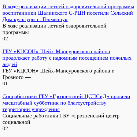
В ходе реализации летней оздоровительной программы
воспитанники Шалинского С-РЦН посетили Сельский
Дом культуры с. Герменчук
В ходе реализации летней оздоровительной
программы
0
2
ГБУ «КЦСОН» Шейх-Мансуровского района
продолжает работу с надомным посещением пожилых
людей
ГБУ «КЦСОН» Шейх-Мансуровского района г.
Грозного —
0
1
Соцработники ГБУ «Грозненский ЦСПСиД» провели
масштабный субботник по благоустройству
территории учреждения
Социальные работники ГБУ «Грозненский центр
социальной
0
2