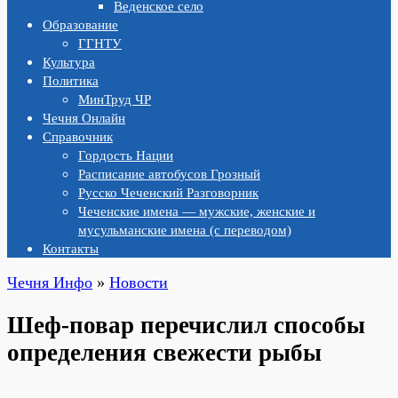
Веденское село
Образование
ГГНТУ
Культура
Политика
МинТруд ЧР
Чечня Онлайн
Справочник
Гордость Нации
Расписание автобусов Грозный
Русско Чеченский Разговорник
Чеченские имена — мужские, женские и
мусульманские имена (с переводом)
Контакты
Чечня Инфо
»
Новости
Шеф-повар перечислил способы
определения свежести рыбы