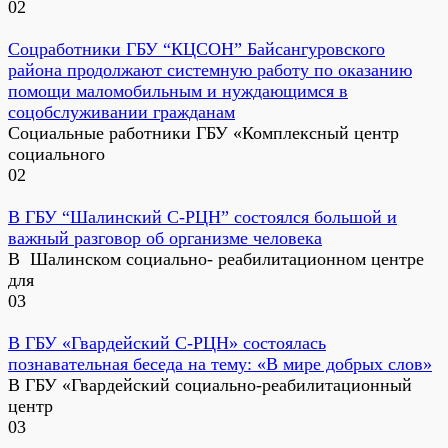
0
2
Соцработники ГБУ “КЦСОН” Байсангуровского
района продолжают системную работу по оказанию
помощи маломобильным и нуждающимся в
соцобслуживании гражданам
Социальные работники ГБУ «Комплексный центр
социального
0
2
В ГБУ “Шалинский С-РЦН” состоялся большой и
важный разговор об организме человека
В Шалинском социально- реабилитационном центре
для
0
3
В ГБУ «Гвардейский С-РЦН» состоялась
познавательная беседа на тему: «В мире добрых слов»
В ГБУ «Гвардейский социально-реабилитационный
центр
0
3