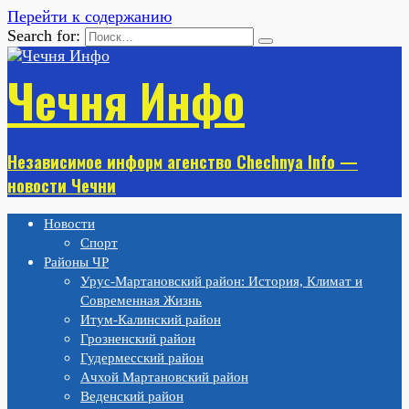
Перейти к содержанию
Search for:
Чечня Инфо
Независимое информ агенство Chechnya Info —
новости Чечни
Новости
Спорт
Районы ЧР
Урус-Мартановский район: История, Климат и
Современная Жизнь
Итум-Калинский район
Грозненский район
Гудермесский район
Ачхой Мартановский район
Веденский район