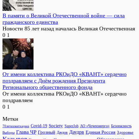
В памяти о Великой Отечественной войне — сила
гражданского единства
Новости 85 лет назад началась Великая Отечественная
0
1
От имени коллектива РКОиДО «КВАНТ» сердечно
поздравляем с Днём рождения Президента
Регионального общественного фонда
От имени коллектива РКОиДО «КВАНТ» сердечно
поздравляем
0
1
Метки
Society
Covid-19
SuperJob
АО «Чеченэнерго»
Безопасность
70летахматхаджи
Глава ЧР
Грозный
Даудрв
Единая Россия
Здоровье
Даудов
Выборы
Кадыров