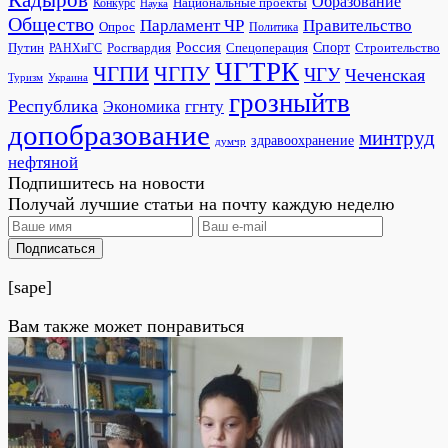
Образование
Национальные проекты
Конкурс
Наука
Общество
Парламент ЧР
Правительство
Опрос
Политика
Россия
Росгвардия
Спецоперация
Спорт
Строительство
Путин
РАНХиГС
ЧГТРК
ЧГПИ
ЧГПУ
ЧГУ
Чеченская
Украина
Туризм
грозныйтв
Республика
ггнту
Экономика
допобразование
минтруд
здравоохранение
думчр
нефтяной
Подпишитесь на новости
Получай лучшие статьи на почту каждую неделю
Подписаться
[sape]
Вам также может понравиться