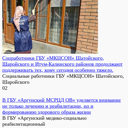
Соцработники ГБУ «МКЦСОН» Шатойского,
Шаройского и Итум-Калинского районов продолжают
поддерживать тех, кому сегодня особенно тяжело.
Социальные работники ГБУ «МКЦСОН» Шатойского,
Шаройского
0
2
В ГБУ «Аргунский МСРЦД ОВ» уделяется внимание
не только лечению и реабилитации, но и
формированию здорового образа жизни
В ГБУ «Аргунский медико-социально
реабилитационный