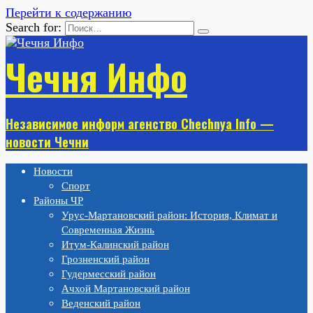
Перейти к содержанию
Search for:
Чечня Инфо
Независимое информ агенство Chechnya Info —
новости Чечни
Новости
Спорт
Районы ЧР
Урус-Мартановский район: История, Климат и
Современная Жизнь
Итум-Калинский район
Грозненский район
Гудермесский район
Ачхой Мартановский район
Веденский район