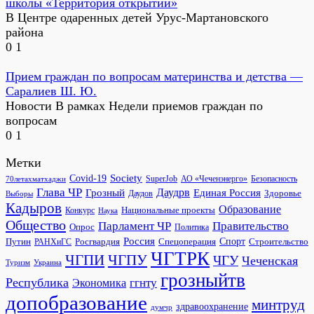
школы «Территория открытий»
В Центре одаренных детей Урус-Мартановского
района
0
1
Прием граждан по вопросам материнства и детства —
Саралиев Ш. Ю.
Новости В рамках Недели приемов граждан по
вопросам
0
1
Метки
Society
Covid-19
SuperJob
АО «Чеченэнерго»
Безопасность
70летахматхаджи
Глава ЧР
Грозный
Даудрв
Единая Россия
Здоровье
Даудов
Выборы
Кадыров
Образование
Национальные проекты
Конкурс
Наука
Общество
Парламент ЧР
Правительство
Опрос
Политика
Россия
Росгвардия
Спецоперация
Спорт
Строительство
Путин
РАНХиГС
ЧГТРК
ЧГПИ
ЧГПУ
ЧГУ
Чеченская
Украина
Туризм
грозныйтв
Республика
ггнту
Экономика
допобразование
минтруд
здравоохранение
думчр