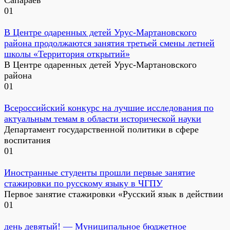
0
1
В Центре одаренных детей Урус-Мартановского
района продолжаются занятия третьей смены летней
школы «Территория открытий»
В Центре одаренных детей Урус-Мартановского
района
0
1
Всероссийский конкурс на лучшие исследования по
актуальным темам в области исторической науки
Департамент государственной политики в сфере
воспитания
0
1
Иностранные студенты прошли первые занятие
стажировки по русскому языку в ЧГПУ
Первое занятие стажировки «Русский язык в действии
0
1
день девятый! — Муниципальное бюджетное