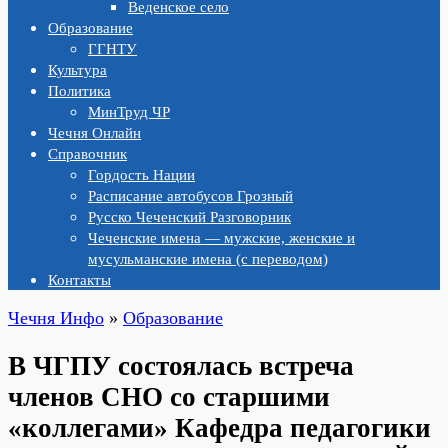
Веденское село
Образование
ГГНТУ
Культура
Политика
МинТруд ЧР
Чечня Онлайн
Справочник
Гордость Нации
Расписание автобусов Грозный
Русско Чеченский Разговорник
Чеченские имена — мужские, женские и
мусульманские имена (с переводом)
Контакты
Чечня Инфо
»
Образование
В ЧГПУ состоялась встреча
членов СНО со старшими
«коллегами» Кафедра педагогики