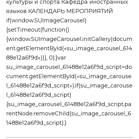
if(window.SUImageCarousel)
{setTimeout(function()
{window.SUImageCarousel.initGallery(docum
ent.getElementById(«su_image_carousel_614
88e12a6f9d»))}, 0);}var
su_image_carousel_61488e12a6f9d_script=do
cument.getElementById(«su_image_carouse
l_61488e12a6f9d_script»);if(su_image_carouse
l_61488e12a6f9d_script)
{su_image_carousel_61488e12a6f9d_script.pa
rentNode.removeChild(su_image_carousel_6
1488e12a6f9d_script);}