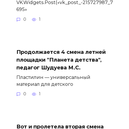
VK.Widgets.Post(«vk_post_-215727987_7
695»
0
1
Продолжается 4 смена летней
площадки "Планета детства",
педагог Шудуева М.С.
Пластилин — универсальный
материал для детского
0
1
Вот и пролетела вторая смена