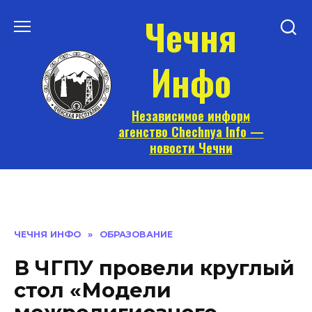
Перейти
Чечня
к
содержанию
Инфо
Независимое информ
агенство Chechnya Info —
новости Чечни
ЧЕЧНЯ ИНФО
»
ОБРАЗОВАНИЕ
В ЧГПУ провели круглый
стол «Модели