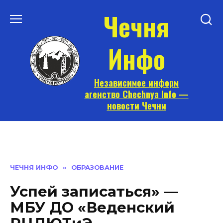
Перейти
Чечня
к
содержанию
Инфо
Независимое информ
агенство Chechnya Info —
новости Чечни
ЧЕЧНЯ ИНФО
»
ОБРАЗОВАНИЕ
Успей записаться» —
МБУ ДО «Веденский