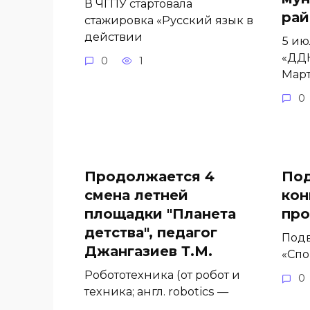
В ЧГПУ стартовала
рай
стажировка «Русский язык в
действии
5 ию
«ДД
0
1
Март
0
Продолжается 4
Под
смена летней
кон
площадки "Планета
про
детства", педагог
Подв
Джангазиев Т.М.
«Спо
Робототехника (от робот и
0
техника; англ. robotics —