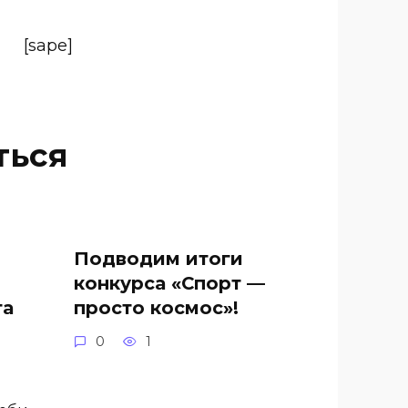
[sape]
ться
Подводим итоги
конкурса «Спорт —
та
просто космос»!
0
1
.