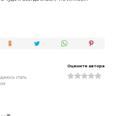
Оцените автора
адеюсь стать
ром