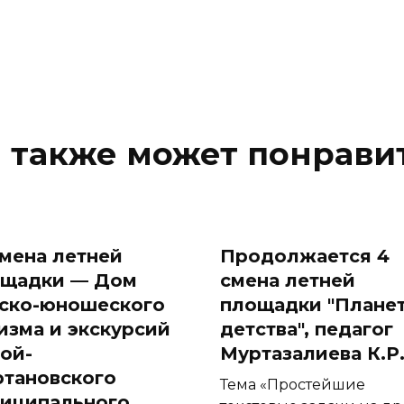
 также может понрави
 смена летней
Продолжается 4
ощадки — Дом
смена летней
ско-юношеского
площадки "Плане
изма и экскурсий
детства", педагог
ой-
Муртазалиева К.Р
тановского
Тема «Простейшие
иципального