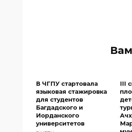
Вам
В ЧГПУ стартовала
III
языковая стажировка
пл
для студентов
дет
Багдадского и
тур
Иорданского
Ачх
университетов
Мар
мун