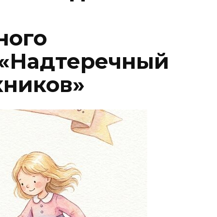
ного
 «Надтеречный
хников»