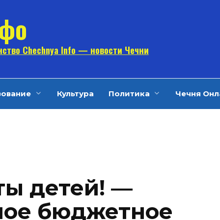
нфо
ство Chechnya Info — новости Чечни
зование
Культура
Политика
Чечня Онл
ы детей! —
ое бюджетное