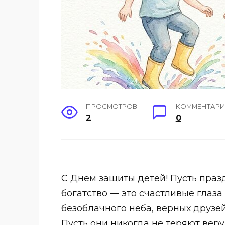
ПРОСМОТРОВ
КОММЕНТАР
2
0
С Днем защиты детей! Пусть праз
богатство — это счастливые глаз
безоблачного неба, верных друзе
Пусть они никогда не теряют веру 