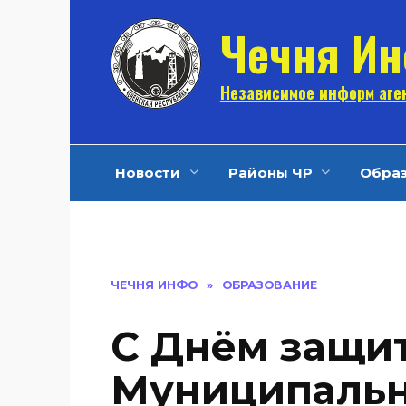
Перейти
Чечня И
к
содержанию
Независимое информ аген
Новости
Районы ЧР
Обра
ЧЕЧНЯ ИНФО
»
ОБРАЗОВАНИЕ
С Днём защит
Муниципальн