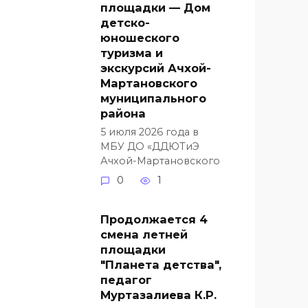
площадки — Дом
детско-
юношеского
туризма и
экскурсий Ачхой-
Мартановского
муниципального
района
5 июля 2026 года в
МБУ ДО «ДДЮТиЭ
Ачхой-Мартановского
0
1
Продолжается 4
смена летней
площадки
"Планета детства",
педагог
Муртазалиева К.Р.