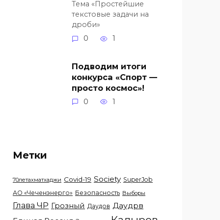
Тема «Простейшие
текстовые задачи на
дроби»
0
1
Подводим итоги
конкурса «Спорт —
просто космос»!
0
1
Метки
Society
Covid-19
SuperJob
70летахматхаджи
АО «Чеченэнерго»
Безопасность
Выборы
Глава ЧР
Грозный
Даудрв
Даудов
Кадыров