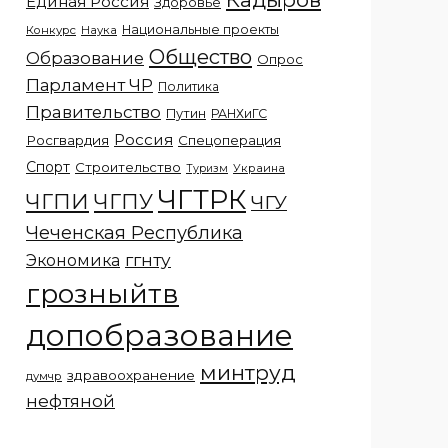
Единая Россия
Здоровье
Национальные проекты
Конкурс
Наука
Общество
Образование
Опрос
Парламент ЧР
Политика
Правительство
Путин
РАНХиГС
Россия
Росгвардия
Спецоперация
Спорт
Строительство
Украина
Туризм
ЧГТРК
ЧГПИ
ЧГПУ
ЧГУ
Чеченская Республика
ггнту
Экономика
грозныйтв
допобразование
минтруд
здравоохранение
думчр
нефтяной