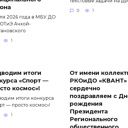
текстовые задачи на д
она
0
1
ля 2026 года в МБУ ДО
ЮТиЭ Ачхой-
ановского
1
водим итоги
От имени коллект
курса «Спорт —
РКОиДО «КВАНТ»
сто космос»!
сердечно
поздравляем с Д
одим итоги конкурса
рождения
рт — просто космос»!
Президента
1
Регионального
общественного