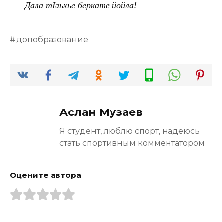
Дала тӀаьхье беркате йойла!
допобразование
Аслан Музаев
Я студент, люблю спорт, надеюсь
стать спортивным комментатором
Оцените автора