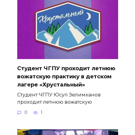
Студент ЧГПУ проходит летнюю
вожатскую практику в детском
лагере «Хрустальный»
Студент ЧГПУ Юсуп Зелимханов
проходит летнюю вожатскую
0
1