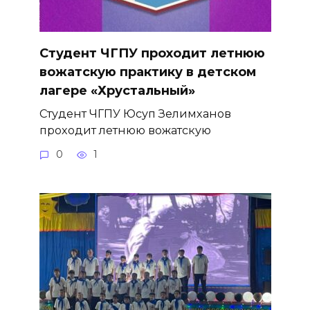
Студент ЧГПУ проходит летнюю
вожатскую практику в детском
лагере «Хрустальный»
Студент ЧГПУ Юсуп Зелимханов
проходит летнюю вожатскую
0
1