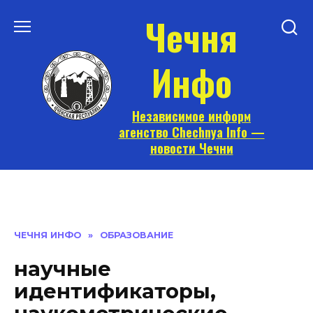
Перейти
Чечня
к
содержанию
Инфо
Независимое информ
агенство Chechnya Info —
новости Чечни
ЧЕЧНЯ ИНФО
»
ОБРАЗОВАНИЕ
научные
идентификаторы,