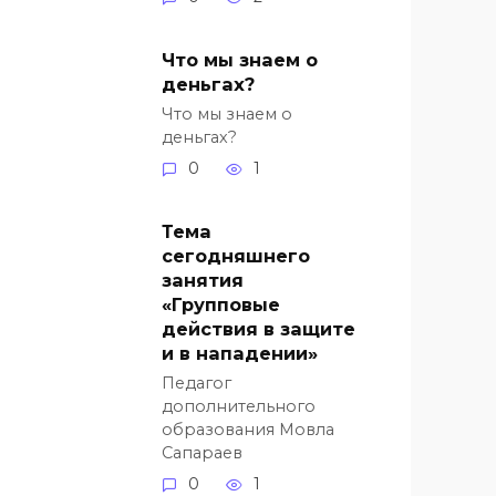
Что мы знаем о
деньгах?
Что мы знаем о
деньгах?
0
1
Тема
сегодняшнего
занятия
«Групповые
действия в защите
и в нападении»
Педагог
дополнительного
образования Мовла
Сапараев
0
1