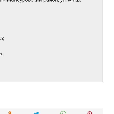
йх-Мансуровский район, ул. А-К.Б.
3;
5.