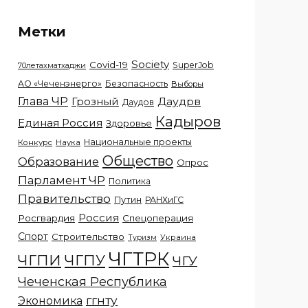
Метки
Society
Covid-19
SuperJob
70летахматхаджи
АО «Чеченэнерго»
Безопасность
Выборы
Глава ЧР
Грозный
Даудрв
Даудов
Кадыров
Единая Россия
Здоровье
Национальные проекты
Конкурс
Наука
Общество
Образование
Опрос
Парламент ЧР
Политика
Правительство
Путин
РАНХиГС
Россия
Росгвардия
Спецоперация
Спорт
Строительство
Украина
Туризм
ЧГТРК
ЧГПИ
ЧГПУ
ЧГУ
Чеченская Республика
ггнту
Экономика