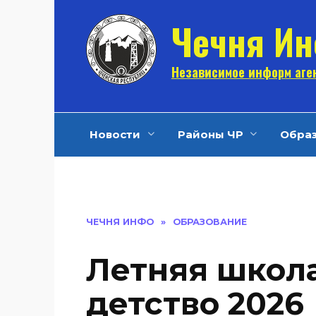
Перейти
Чечня И
к
содержанию
Независимое информ аген
Новости
Районы ЧР
Обра
ЧЕЧНЯ ИНФО
»
ОБРАЗОВАНИЕ
Летняя школ
детство 2026