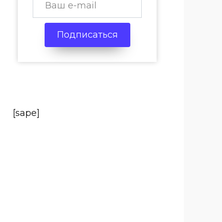
Подписаться
[sape]