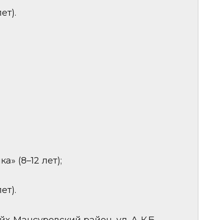
ет).
» (8–12 лет);
ет).