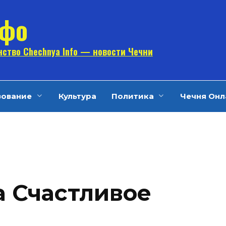
нфо
ство Chechnya Info — новости Чечни
зование
Культура
Политика
Чечня Онл
а Счастливое