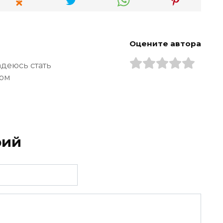
Оцените автора
адеюсь стать
ром
рий