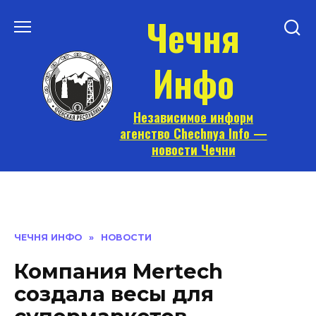
Перейти
Чечня
к
содержанию
Инфо
Независимое информ
агенство Chechnya Info —
новости Чечни
ЧЕЧНЯ ИНФО
»
НОВОСТИ
Компания Mertech
создала весы для