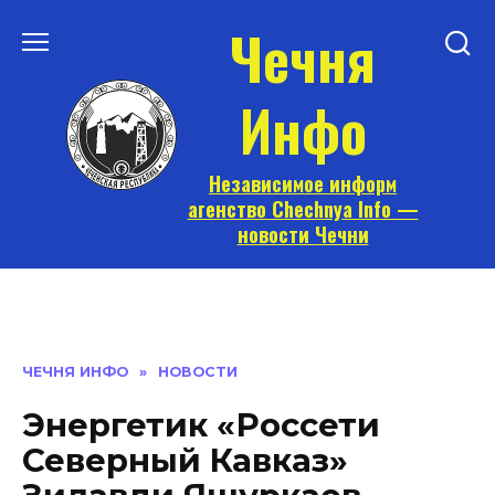
Перейти
Чечня
к
содержанию
Инфо
Независимое информ
агенство Chechnya Info —
новости Чечни
ЧЕЧНЯ ИНФО
»
НОВОСТИ
Энергетик «Россети
Северный Кавказ»