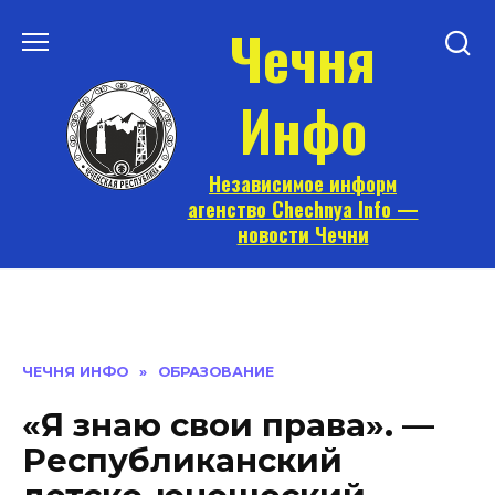
Перейти
Чечня
к
содержанию
Инфо
Независимое информ
агенство Chechnya Info —
новости Чечни
ЧЕЧНЯ ИНФО
»
ОБРАЗОВАНИЕ
«Я знаю свои права». —
Республиканский