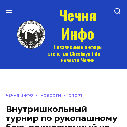
Перейти
Чечня
к
содержанию
Инфо
Независимое информ
агенство Chechnya Info —
новости Чечни
ЧЕЧНЯ ИНФО
»
НОВОСТИ
»
СПОРТ
Внутришкольный
турнир по рукопашному