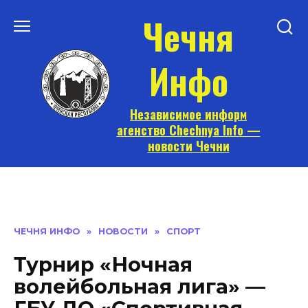
Перейти
Чечня
к
содержанию
Инфо
Независимое информ
агенство Chechnya Info —
новости Чечни
ЧЕЧНЯ ИНФО
»
НОВОСТИ
»
СПОРТ
Турнир «Ночная
волейбольная лига» —