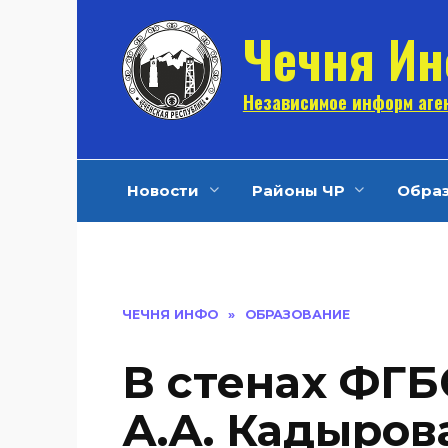
Перейти
Чечня И
к
содержанию
Независимое информ аген
Новости
Районы ЧР
Обра
ЧЕЧНЯ ИНФО
»
ОБРАЗОВАНИЕ
В стенах ФГБ
А.А. Кадыров