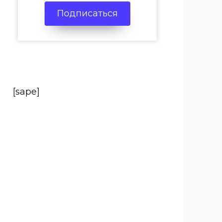
Подписаться
[sape]