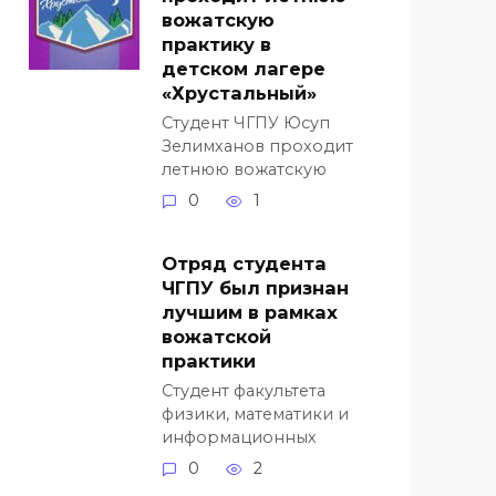
вожатскую
практику в
детском лагере
«Хрустальный»
Студент ЧГПУ Юсуп
Зелимханов проходит
летнюю вожатскую
0
1
Отряд студента
ЧГПУ был признан
лучшим в рамках
вожатской
практики
Студент факультета
физики, математики и
информационных
0
2