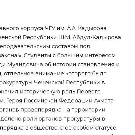
лавного корпуса ЧГУ им. А.А. Кадырова
еченской Республики Ш.М. Абдул-Кадырова
реподавательским составом под
закона!». Студенты с большим интересом
и Муайдовича об истории становления и
, отдельное внимание которого было
рокуратуры Чеченской Республики в
значил историческую роль Первого
и, Героя Российской Федерации Ахмата-
рганов правопорядка на территории
уделено роли органов прокуратуры в
орядка в обществе, о ее особом статусе.