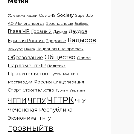
Метки
Society
Covid-19
SuperJob
70летахматхаджи
АО «Чеченэнерго»
Безопасность
Выборы
Глава ЧР
Грозный
Даудрв
Даудов
Кадыров
Единая Россия
Здоровье
Национальные проекты
Конкурс
Наука
Общество
Образование
Опрос
Парламент ЧР
Политика
Правительство
Путин
РАНХиГС
Россия
Росгвардия
Спецоперация
Спорт
Строительство
Украина
Туризм
ЧГТРК
ЧГПИ
ЧГПУ
ЧГУ
Чеченская Республика
ггнту
Экономика
грозныйтв