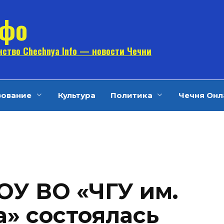
нфо
ство Chechnya Info — новости Чечни
зование
Культура
Политика
Чечня Онл
ОУ ВО «ЧГУ им.
а» состоялась