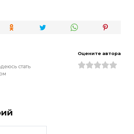
Оцените автора
адеюсь стать
ром
рий