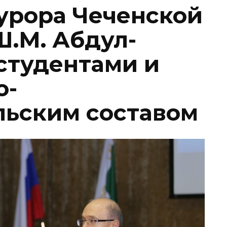
урора Чеченской
.М. Абдул-
студентами и
о-
льским составом