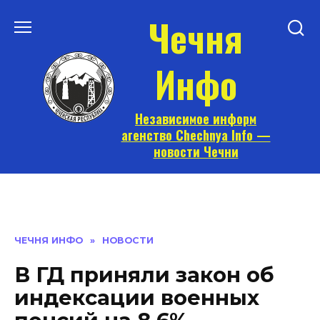
Перейти
Чечня
к
содержанию
Инфо
Независимое информ
агенство Chechnya Info —
новости Чечни
ЧЕЧНЯ ИНФО
»
НОВОСТИ
В ГД приняли закон об
индексации военных