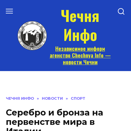
Перейти
Чечня
к
содержанию
Инфо
Независимое информ
агенство Chechnya Info —
новости Чечни
ЧЕЧНЯ ИНФО
»
НОВОСТИ
»
СПОРТ
Серебро и бронза на
первенстве мира в