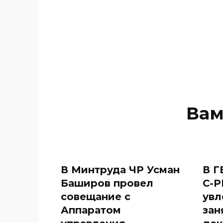
Вам
В Минтруда ЧР Усман
В Г
Баширов провел
С-Р
совещание с
увл
Аппаратом
зан