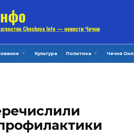
Инфо
агенство Chechnya Info — новости Чечни
зование
Культура
Политика
Чечня Онл
еречислили
 профилактики