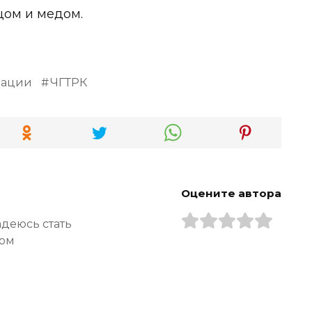
цом и медом.
дации
ЧГТРК
Оцените автора
адеюсь стать
ром