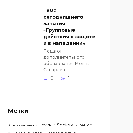
Тема
сегодняшнего
занятия
«Групповые
действия в защите
и в нападении»
Педагог
дополнительного
образования Мовла
Сапараев
0
1
Метки
Society
Covid-19
SuperJob
70летахматхаджи