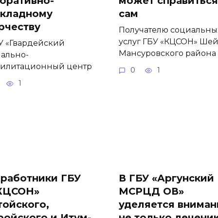
оративно-
может справиться
кладному
сам
рчеству
Получателю социальны
услуг ГБУ «КЦСОН» Шей
У «Гвардейский
Мансуровского района 
ально-
билитационный центр
0
1
1
работники ГБУ
В ГБУ «Аргунский
КЦСОН»
МСРЦД ОВ»
ойского,
уделяется вниман
ойского и Итум-
не только лечени