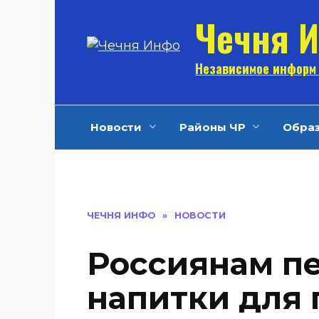
Перейти
Чечня 
к
содержанию
Независимое информ 
Новости
Районы ЧР
Обра
ЧЕЧНЯ ИНФО
»
НОВОСТИ
Россиянам п
напитки для