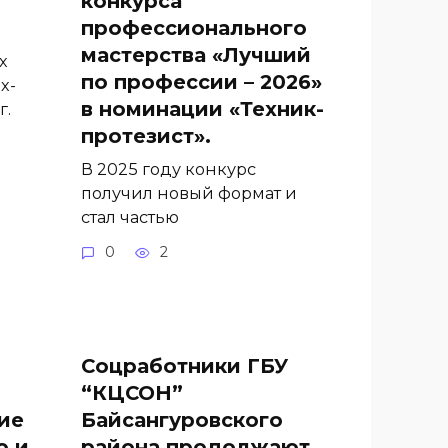
конкурса
профессионального
мастерства «Лучший
х
по профессии – 2026»
х-
в номинации «Техник-
г.
протезист».
В 2025 году конкурс
получил новый формат и
стал частью
0
2
Соцработники ГБУ
“КЦСОН”
ие
Байсангуровского
ю и
района продолжают