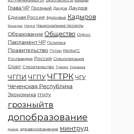
АО «Чеченэнерго»
Безопасность
Выборы
Глава ЧР
Грозный
Даудрв
Даудов
Кадыров
Единая Россия
Здоровье
Национальные проекты
Конкурс
Наука
Общество
Образование
Опрос
Парламент ЧР
Политика
Правительство
Путин
РАНХиГС
Россия
Росгвардия
Спецоперация
Спорт
Строительство
Украина
Туризм
ЧГТРК
ЧГПИ
ЧГПУ
ЧГУ
Чеченская Республика
ггнту
Экономика
грозныйтв
допобразование
минтруд
здравоохранение
думчр