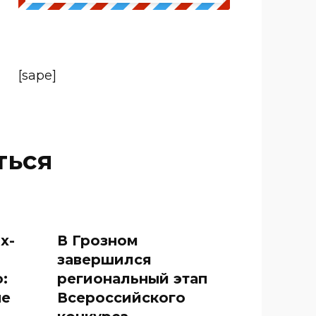
[sape]
ться
х-
В Грозном
завершился
:
региональный этап
не
Всероссийского