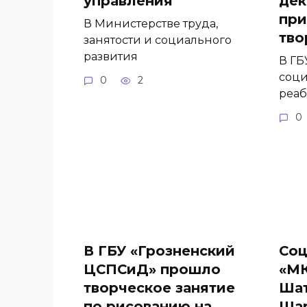
управления
дек
при
В Министерстве труда,
тво
занятости и социального
развития
В ГБ
соци
0
2
реа
0
В ГБУ «Грозненский
Соц
ЦСПСиД» прошло
«М
творческое занятие
Шат
по рисованию на
Шар