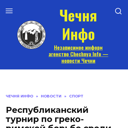
Перейти
Чечня
к
содержанию
Инфо
Независимое информ
агенство Chechnya Info —
новости Чечни
ЧЕЧНЯ ИНФО
»
НОВОСТИ
»
СПОРТ
Республиканский
турнир по греко-