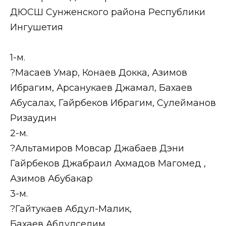
ДЮСШ Сунженского района Республики
Ингушетия
1-м.
?Масаев Умар, Конаев Докка, Азимов
Ибрагим, Арсанукаев Джамал, Бахаев
Абусалах, Гайрбеков Ибрагим, Сулейманов
Ризаудин
2-м.
?Альтамиров Мовсар Джабаев Дэни
Гайрбеков Джабраил Ахмадов Магомед ,
Азимов Абубакар
3-м.
?Гайтукаев Абдул-Малик,
Бахаев Абдулселим,