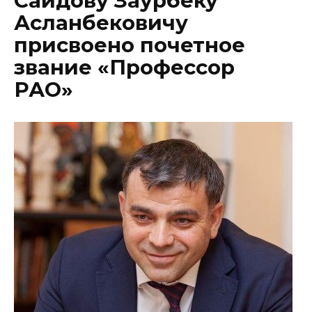
Саидову Заурбеку
Асланбековичу
присвоено почетное
звание «Профессор
РАО»