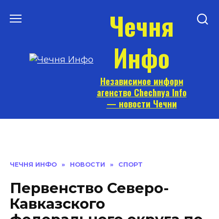
Перейти
Чечня
к
содержанию
Инфо
Независимое информ
агенство Chechnya Info
— новости Чечни
ЧЕЧНЯ ИНФО
»
НОВОСТИ
»
СПОРТ
Первенство Северо-
Кавказского