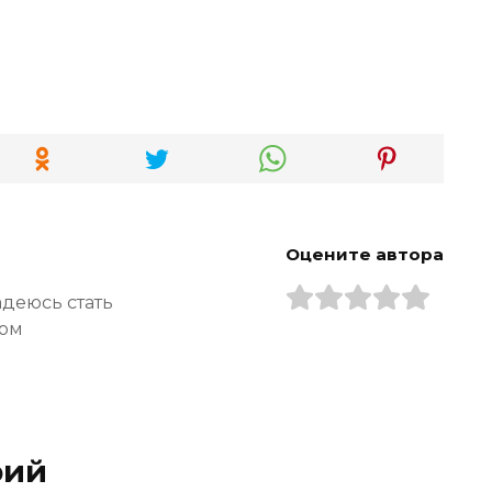
Оцените автора
адеюсь стать
ром
рий