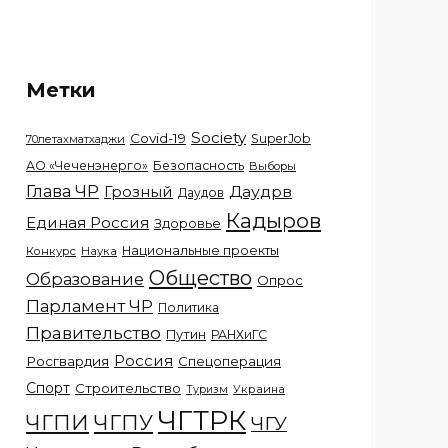
Метки
Society
Covid-19
SuperJob
70летахматхаджи
АО «Чеченэнерго»
Безопасность
Выборы
Глава ЧР
Грозный
Даудрв
Даудов
Кадыров
Единая Россия
Здоровье
Национальные проекты
Конкурс
Наука
Общество
Образование
Опрос
Парламент ЧР
Политика
Правительство
Путин
РАНХиГС
Россия
Росгвардия
Спецоперация
Спорт
Строительство
Украина
Туризм
ЧГТРК
ЧГПИ
ЧГПУ
ЧГУ