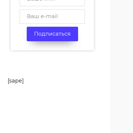
Подписаться
[sape]