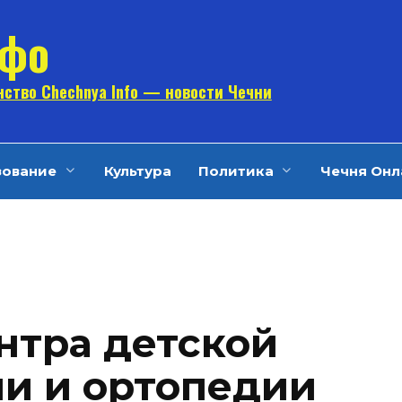
нфо
ство Chechnya Info — новости Чечни
зование
Культура
Политика
Чечня Онл
тра детской
и и ортопедии