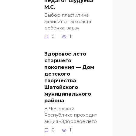
педагог Шудуева
М.С.
Выбор пластилина
зависит от возраста
ребёнка, задач
0
1
Здоровое лето
старшего
поколения — Дом
детского
творчества
Шатойского
муниципального
района
В Чеченской
Республике проходит
акция «Здоровое лето
0
1