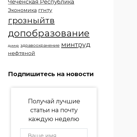
Чеченская Республика
ггнту
Экономика
грозныйтв
допобразование
минтруд
здравоохранение
думчр
нефтяной
Подпишитесь на новости
Получай лучшие
статьи на почту
каждую неделю