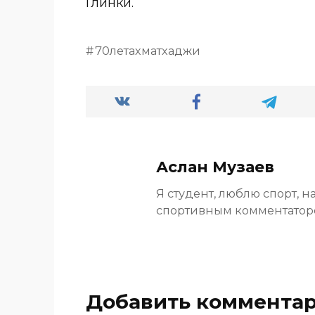
Глинки.
70летахматхаджи
Аслан Музаев
Я студент, люблю спорт, н
спортивным комментато
Добавить коммента