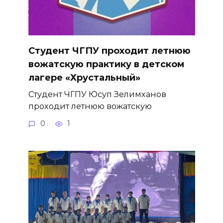
Студент ЧГПУ проходит летнюю
вожатскую практику в детском
лагере «Хрустальный»
Студент ЧГПУ Юсуп Зелимханов
проходит летнюю вожатскую
0
1