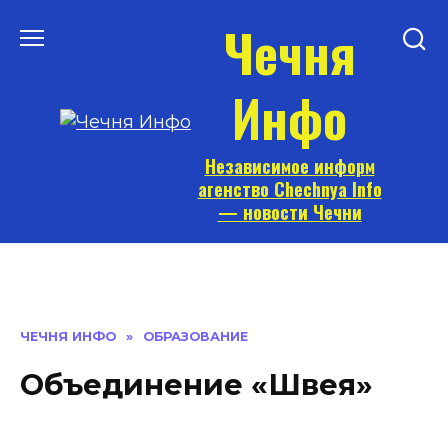
Перейти
Чечня
к
содержанию
Инфо
Независимое информ
агенство Chechnya Info
— новости Чечни
ЧЕЧНЯ ИНФО
»
ОБРАЗОВАНИЕ
Объединение «Швея»