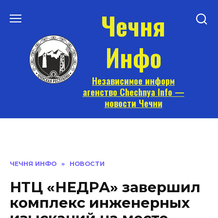
Перейти
Чечня
к
содержанию
Инфо
Независимое информ
агенство Chechnya Info —
новости Чечни
ЧЕЧНЯ ИНФО
»
НОВОСТИ
НТЦ «НЕДРА» завершил
комплекс инженерных