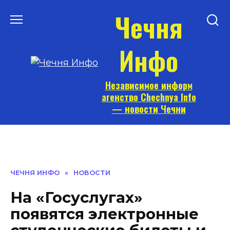
Перейти
Чечня
к
содержанию
Инфо
Независимое информ
агенство Chechnya Info
— новости Чечни
ЧЕЧНЯ ИНФО
»
НОВОСТИ
На «Госуслугах»
появятся электронные