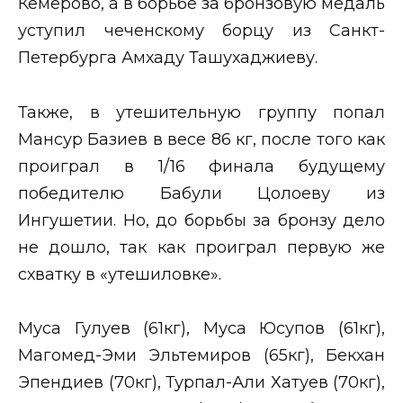
Кемерово, а в борьбе за бронзовую медаль
уступил чеченскому борцу из Санкт-
Петербурга Амхаду Ташухаджиеву.
Также, в утешительную группу попал
Мансур Базиев в весе 86 кг, после того как
проиграл в 1/16 финала будущему
победителю Бабули Цолоеву из
Ингушетии. Но, до борьбы за бронзу дело
не дошло, так как проиграл первую же
схватку в «утешиловке».
Муса Гулуев (61кг), Муса Юсупов (61кг),
Магомед-Эми Эльтемиров (65кг), Бекхан
Эпендиев (70кг), Турпал-Али Хатуев (70кг),