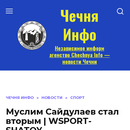
Перейти
Чечня
к
содержанию
Инфо
Независимое информ
агенство Chechnya Info —
новости Чечни
ЧЕЧНЯ ИНФО
»
НОВОСТИ
»
СПОРТ
Муслим Сайдулаев стал
вторым | WSPORT-