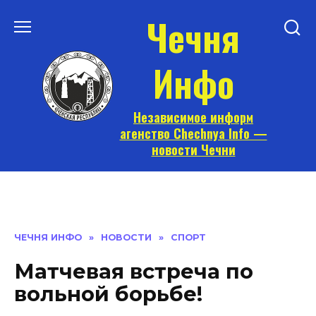
Перейти
Чечня
к
содержанию
Инфо
Независимое информ
агенство Chechnya Info —
новости Чечни
ЧЕЧНЯ ИНФО
»
НОВОСТИ
»
СПОРТ
Матчевая встреча по
вольной борьбе!