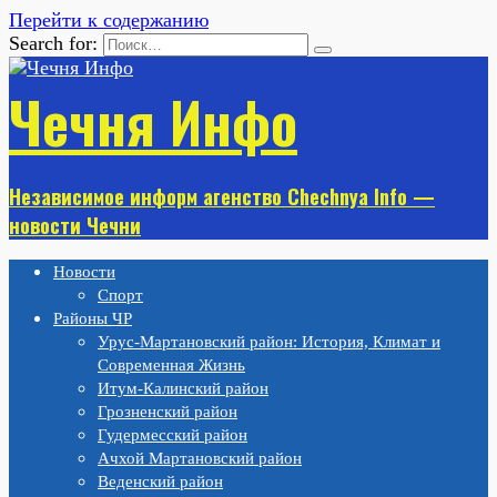
Перейти к содержанию
Search for:
Чечня Инфо
Независимое информ агенство Chechnya Info —
новости Чечни
Новости
Спорт
Районы ЧР
Урус-Мартановский район: История, Климат и
Современная Жизнь
Итум-Калинский район
Грозненский район
Гудермесский район
Ачхой Мартановский район
Веденский район