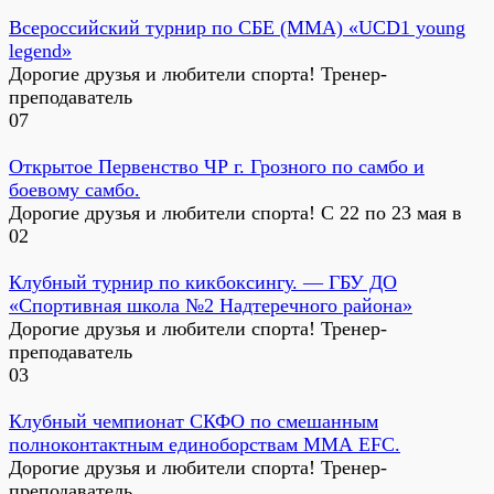
Всероссийский турнир по СБЕ (ММА) «UCD1 young
legend»
Дорогие друзья и любители спорта! Тренер-
преподаватель
0
7
Открытое Первенство ЧР г. Грозного по самбо и
боевому самбо.
Дорогие друзья и любители спорта! С 22 по 23 мая в
0
2
Клубный турнир по кикбоксингу. — ГБУ ДО
«Спортивная школа №2 Надтеречного района»
Дорогие друзья и любители спорта! Тренер-
преподаватель
0
3
Клубный чемпионат СКФО по смешанным
полноконтактным единоборствам ММА EFC.
Дорогие друзья и любители спорта! Тренер-
преподаватель