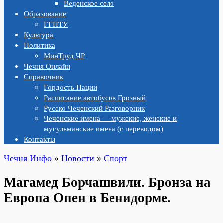
Веденское село
Образование
ГГНТУ
Культура
Политика
МинТруд ЧР
Чечня Онлайн
Справочник
Гордость Нации
Расписание автобусов Грозный
Русско Чеченский Разговорник
Чеченские имена — мужские, женские и
мусульманские имена (с переводом)
Контакты
Чечня Инфо
»
Новости
»
Спорт
Магамед Борчашвили. Бронза на
Европа Опен в Бенидорме.