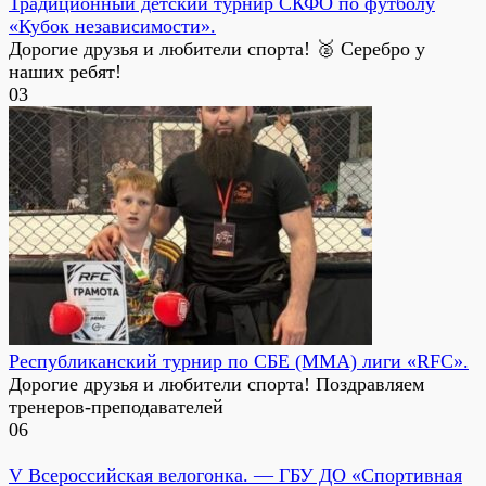
Традиционный детский турнир СКФО по футболу
«Кубок независимости».
Дорогие друзья и любители спорта! 🥈 Серебро у
наших ребят!
0
3
Республиканский турнир по СБЕ (ММА) лиги «RFC».
Дорогие друзья и любители спорта! Поздравляем
тренеров-преподавателей
0
6
V Всероссийская велогонка. — ГБУ ДО «Спортивная