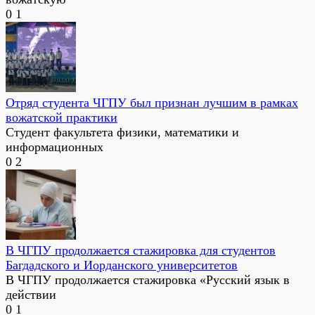
0
1
Отряд студента ЧГПУ был признан лучшим в рамках
вожатской практики
Студент факультета физики, математики и
информационных
0
2
В ЧГПУ продолжается стажировка для студентов
Багдадского и Иорданского университетов
В ЧГПУ продолжается стажировка «Русский язык в
действии
0
1