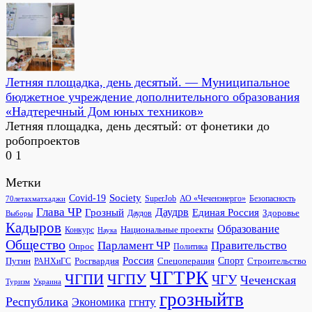
Летняя площадка, день десятый. — Муниципальное
бюджетное учреждение дополнительного образования
«Надтеречный Дом юных техников»
Летняя площадка, день десятый: от фонетики до
робопроектов
0
1
Метки
Society
Covid-19
SuperJob
АО «Чеченэнерго»
Безопасность
70летахматхаджи
Глава ЧР
Грозный
Даудрв
Единая Россия
Здоровье
Даудов
Выборы
Кадыров
Образование
Национальные проекты
Конкурс
Наука
Общество
Парламент ЧР
Правительство
Опрос
Политика
Россия
Росгвардия
Спецоперация
Спорт
Строительство
Путин
РАНХиГС
ЧГТРК
ЧГПИ
ЧГПУ
ЧГУ
Чеченская
Украина
Туризм
грозныйтв
Республика
ггнту
Экономика