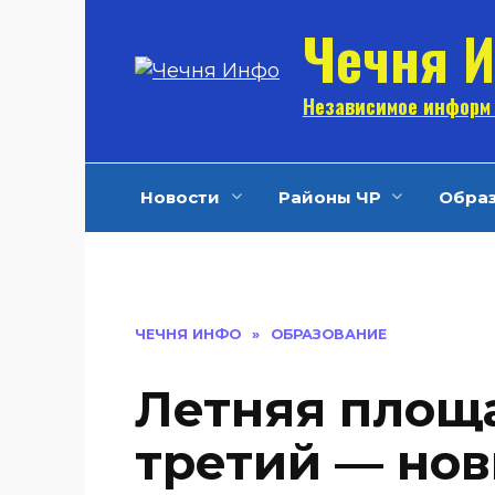
Перейти
Чечня 
к
содержанию
Независимое информ 
Новости
Районы ЧР
Обра
ЧЕЧНЯ ИНФО
»
ОБРАЗОВАНИЕ
Летняя площа
третий — нов