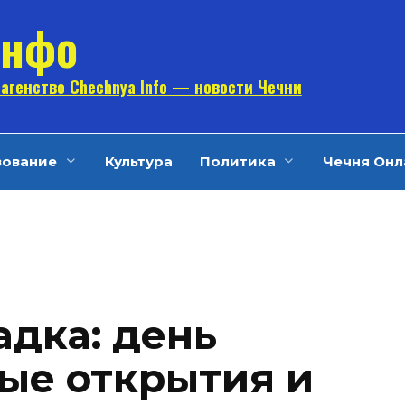
Инфо
агенство Chechnya Info — новости Чечни
зование
Культура
Политика
Чечня Онл
дка: день
ые открытия и