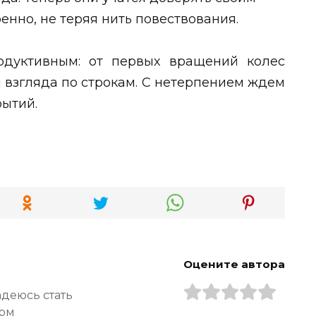
ренно, не теряя нить повествования.
одуктивным: от первых вращений колес
 взгляда по строкам. С нетерпением ждем
рытий.
Оцените автора
адеюсь стать
ром