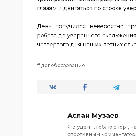
глазам и двигаться по строке уве
День получился невероятно пр
робота до уверенного скольжения
четвертого дня наших летних отк
допобразование
Аслан Музаев
Я студент, люблю спорт, н
спортивным комментато