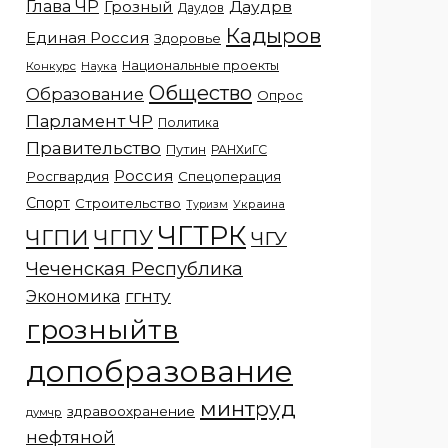
Глава ЧР
Грозный
Даудрв
Даудов
Кадыров
Единая Россия
Здоровье
Национальные проекты
Конкурс
Наука
Общество
Образование
Опрос
Парламент ЧР
Политика
Правительство
Путин
РАНХиГС
Россия
Росгвардия
Спецоперация
Спорт
Строительство
Украина
Туризм
ЧГТРК
ЧГПИ
ЧГПУ
ЧГУ
Чеченская Республика
ггнту
Экономика
грозныйтв
допобразование
минтруд
здравоохранение
думчр
нефтяной