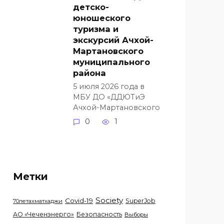
детско-
юношеского
туризма и
экскурсий Ачхой-
Мартановского
муниципального
района
5 июля 2026 года в
МБУ ДО «ДДЮТиЭ
Ачхой-Мартановского
0
1
Метки
Society
Covid-19
SuperJob
70летахматхаджи
АО «Чеченэнерго»
Безопасность
Выборы