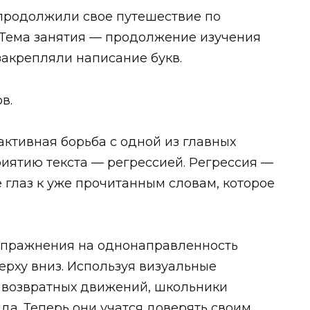
 продолжили свое путешествие по
 Тема занятия — продолжение изучения
закрепляли написание букв.
в.
активная борьба с одной из главных
риятию текста — регрессией. Регрессия —
 глаз к уже прочитанным словам, которое
упражнения на однонаправленность
верху вниз. Используя визуальные
 возвратных движений, школьники
а. Теперь они учатся доверять своим