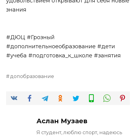
удовольствием открывают для себя новые
знания
#ДЮЦ #Грозный
#дополнительноеобразование #дети
#учеба #подготовка_к_школе #занятия
допобразование
Аслан Музаев
Я студент, люблю спорт, надеюсь