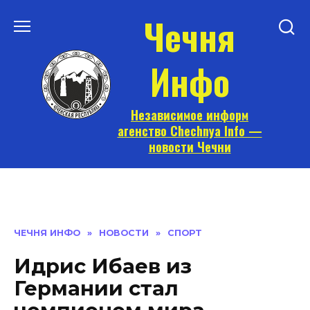
Перейти
Чечня
к
содержанию
Инфо
Независимое информ
агенство Chechnya Info —
новости Чечни
ЧЕЧНЯ ИНФО
»
НОВОСТИ
»
СПОРТ
Идрис Ибаев из
Германии стал