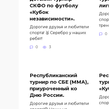
СКФО по футболу
лиг
«Кубок
Доро
независимости».
спор
трен
Дорогие друзья и любители
спорта! 🥈 Серебро у наших
0
ребят!
0
3
Республиканский
Рес
турнир по СБЕ (ММА),
тур
приуроченный ко
«Ку
Дню России.
Доро
спор
Дорогие друзья и любители