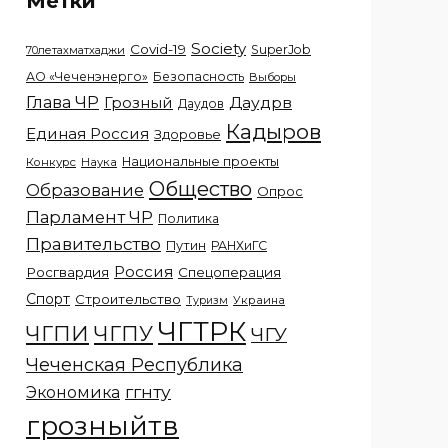
Метки
Society
Covid-19
SuperJob
70летахматхаджи
АО «Чеченэнерго»
Безопасность
Выборы
Глава ЧР
Грозный
Даудрв
Даудов
Кадыров
Единая Россия
Здоровье
Национальные проекты
Конкурс
Наука
Общество
Образование
Опрос
Парламент ЧР
Политика
Правительство
Путин
РАНХиГС
Россия
Росгвардия
Спецоперация
Спорт
Строительство
Украина
Туризм
ЧГТРК
ЧГПИ
ЧГПУ
ЧГУ
Чеченская Республика
ггнту
Экономика
грозныйтв