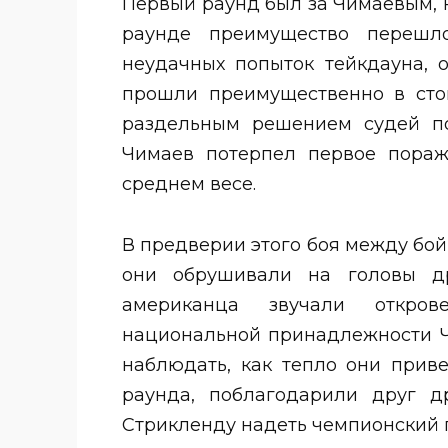
Первый раунд был за Чимаевым, 
раунде преимущество перешл
неудачных попыток тейкдауна, 
прошли преимущественно в стой
раздельным решением судей по
Чимаев потерпел первое пораж
среднем весе.
В предверии этого боя между бой
они обрушивали на головы др
американца звучали откров
национальной принадлежности Ч
наблюдать, как тепло они прив
раунда, поблагодарили друг д
Стрикленду надеть чемпионский 