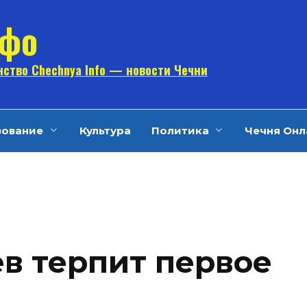
нфо
ство Chechnya Info — новости Чечни
зование
Культура
Политика
Чечня Онл
в терпит первое