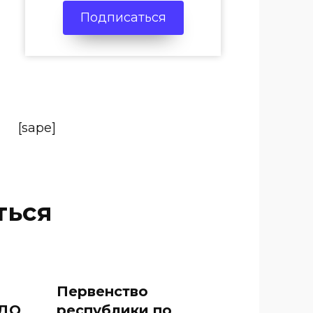
Подписаться
[sape]
ться
Первенство
 ДО
республики по