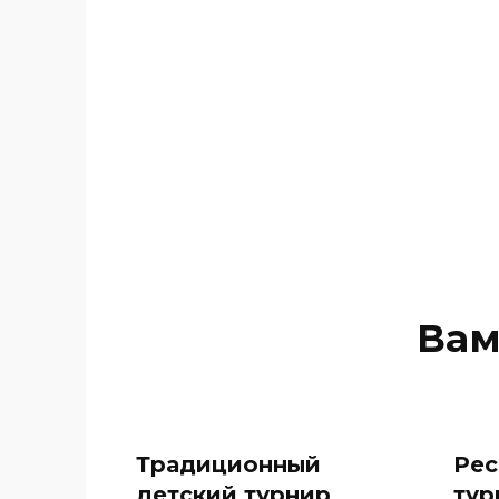
Вам
Традиционный
Рес
детский турнир
тур