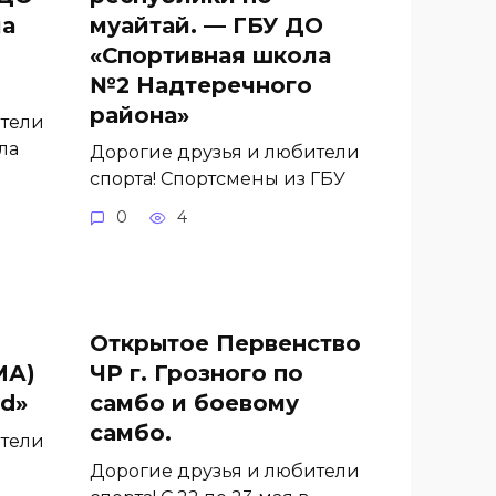
ла
муайтай. — ГБУ ДО
«Спортивная школа
№2 Надтеречного
района»
ители
ла
Дорогие друзья и любители
спорта! Спортсмены из ГБУ
0
4
Открытое Первенство
МА)
ЧР г. Грозного по
nd»
самбо и боевому
самбо.
ители
Дорогие друзья и любители