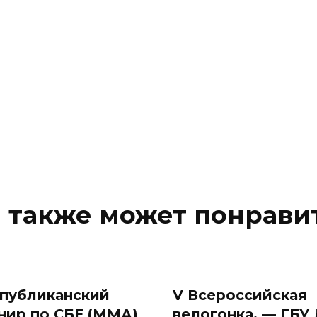
 также может понрави
публиканский
V Всероссийская
нир по СБЕ (ММА)
велогонка. — ГБУ