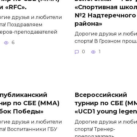
и «RFC».
«Спортивная шко
№2 Надтеречного
гие друзья и любители
района»
та! Поздравляем
еров-преподавателей
Дорогие друзья и люб
спорта! В Грозном прош
6
0
1
публиканский
Всероссийский
нир по СБЕ (ММА)
турнир по СБЕ (М
бок Победы»
«UCD1 young lege
гие друзья и любители
Дорогие друзья и люб
та! Воспитанники ГБУ
спорта! Тренер-
преподаватель