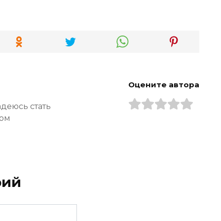
Оцените автора
адеюсь стать
ром
рий