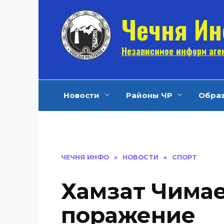
Перейти
Чечня И
к
содержанию
Независимое информ аген
Новости
Районы ЧР
Обра
ЧЕЧНЯ ИНФО
»
НОВОСТИ
»
СПОРТ
Хамзат Чимае
поражение