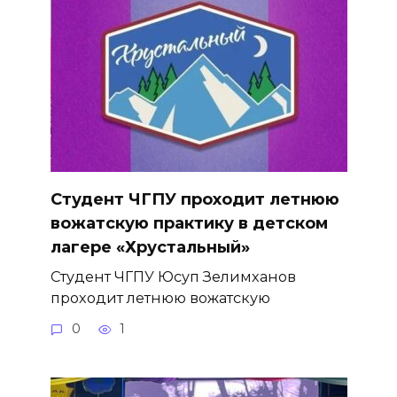
Студент ЧГПУ проходит летнюю
вожатскую практику в детском
лагере «Хрустальный»
Студент ЧГПУ Юсуп Зелимханов
проходит летнюю вожатскую
0
1