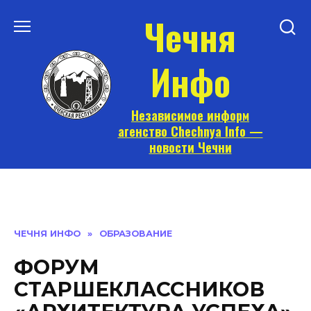
Перейти
Чечня
к
содержанию
Инфо
Независимое информ
агенство Chechnya Info —
новости Чечни
ЧЕЧНЯ ИНФО
»
ОБРАЗОВАНИЕ
ФОРУМ
СТАРШЕКЛАССНИКОВ