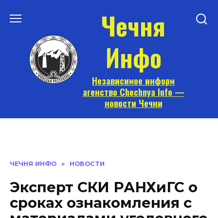
Перейти
Чечня
к
содержанию
Инфо
Независимое информ
агенство Chechnya Info —
новости Чечни
ЧЕЧНЯ ИНФО
»
НОВОСТИ
Эксперт СКИ РАНХиГС о
сроках ознакомления с