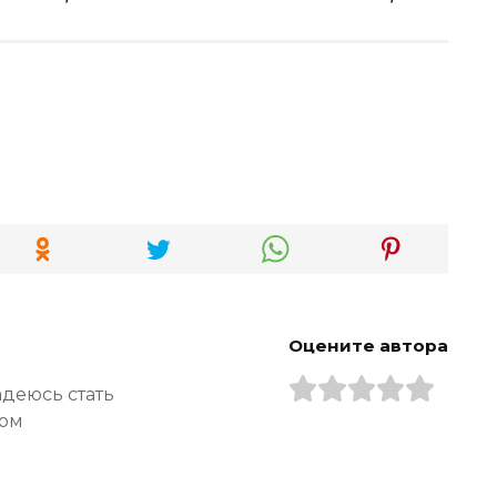
Оцените автора
адеюсь стать
ром