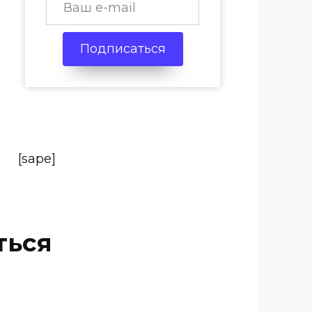
Подписаться
[sape]
ться