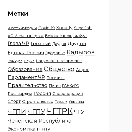
Метки
Society
Covid-19
SuperJob
70летахматхаджи
АО «Чеченэнерго»
Безопасность
Выборы
Глава ЧР
Грозный
Даудрв
Даудов
Кадыров
Единая Россия
Здоровье
Национальные проекты
Конкурс
Наука
Общество
Образование
Опрос
Парламент ЧР
Политика
Правительство
Путин
РАНХиГС
Россия
Росгвардия
Спецоперация
Спорт
Строительство
Украина
Туризм
ЧГТРК
ЧГПИ
ЧГПУ
ЧГУ
Чеченская Республика
ггнту
Экономика