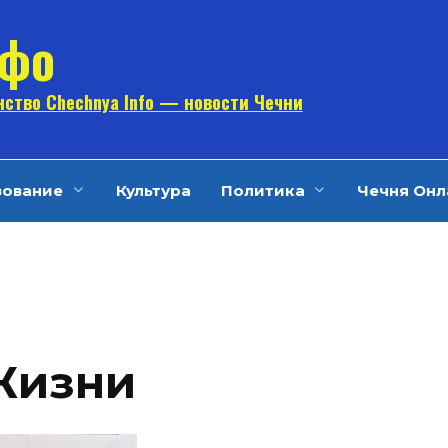
нфо
ство Chechnya Info — новости Чечни
зование
Культура
Политика
Чечня Онл
Жизни