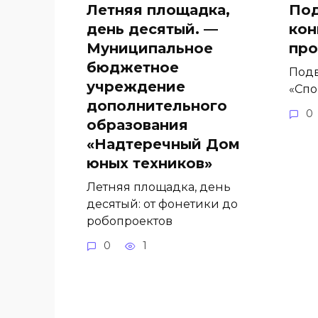
Летняя площадка,
Под
день десятый. —
кон
Муниципальное
про
бюджетное
Подв
учреждение
«Спо
дополнительного
0
образования
«Надтеречный Дом
юных техников»
Летняя площадка, день
десятый: от фонетики до
робопроектов
0
1