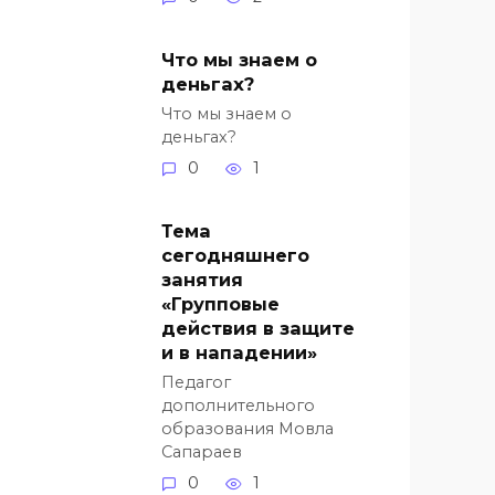
Что мы знаем о
деньгах?
Что мы знаем о
деньгах?
0
1
Тема
сегодняшнего
занятия
«Групповые
действия в защите
и в нападении»
Педагог
дополнительного
образования Мовла
Сапараев
0
1