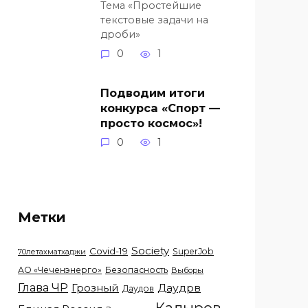
Тема «Простейшие
текстовые задачи на
дроби»
0
1
Подводим итоги
конкурса «Спорт —
просто космос»!
0
1
Метки
Society
Covid-19
SuperJob
70летахматхаджи
АО «Чеченэнерго»
Безопасность
Выборы
Глава ЧР
Грозный
Даудрв
Даудов
Кадыров