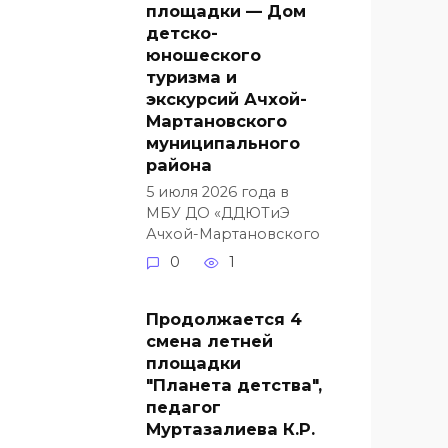
площадки — Дом
детско-
юношеского
туризма и
экскурсий Ачхой-
Мартановского
муниципального
района
5 июля 2026 года в
МБУ ДО «ДДЮТиЭ
Ачхой-Мартановского
0
1
Продолжается 4
смена летней
площадки
"Планета детства",
педагог
Муртазалиева К.Р.