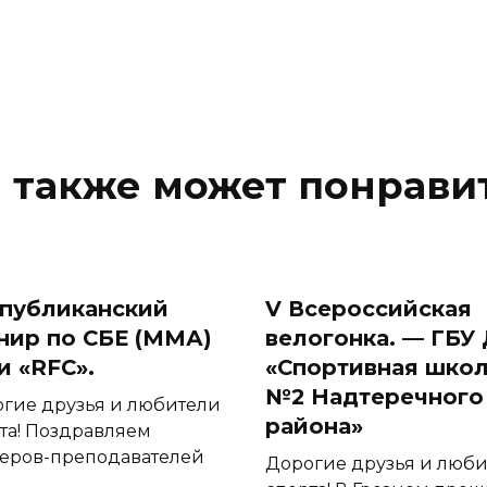
 также может понрави
публиканский
V Всероссийская
нир по СБЕ (ММА)
велогонка. — ГБУ
и «RFC».
«Спортивная шко
№2 Надтеречного
гие друзья и любители
района»
та! Поздравляем
еров-преподавателей
Дорогие друзья и люб