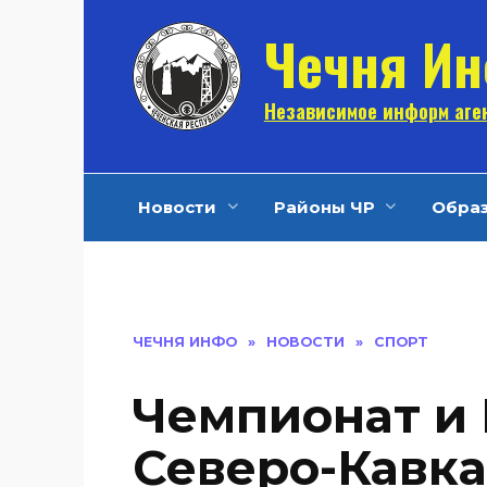
Перейти
Чечня И
к
содержанию
Независимое информ аген
Новости
Районы ЧР
Обра
ЧЕЧНЯ ИНФО
»
НОВОСТИ
»
СПОРТ
Чемпионат и
Северо-Кавка