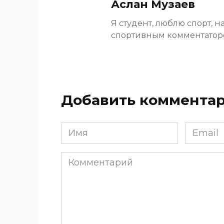
Аслан Музаев
Я студент, люблю спорт, н
спортивным комментато
Добавить коммента
Имя
Email
*
*
Комментарий