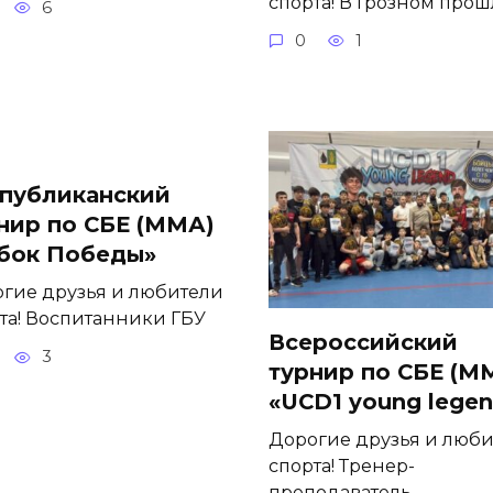
спорта! В Грозном прош
6
0
1
публиканский
нир по СБЕ (ММА)
бок Победы»
гие друзья и любители
та! Воспитанники ГБУ
Всероссийский
3
турнир по СБЕ (М
«UCD1 young lege
Дорогие друзья и люб
спорта! Тренер-
преподаватель