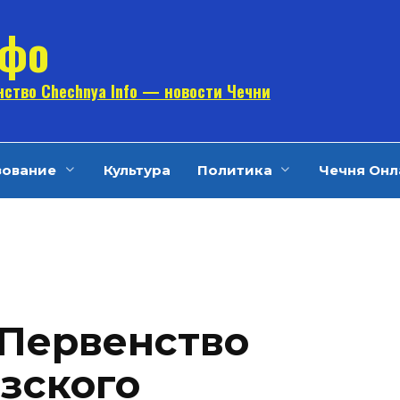
нфо
ство Chechnya Info — новости Чечни
зование
Культура
Политика
Чечня Онл
 Первенство
зского