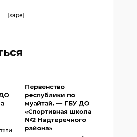
[sape]
ться
Первенство
 ДО
республики по
ла
муайтай. — ГБУ ДО
«Спортивная школа
№2 Надтеречного
района»
ители