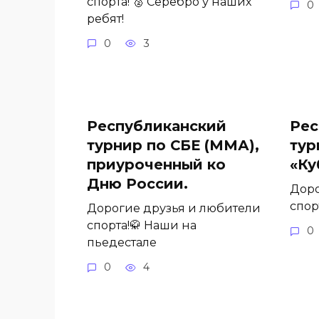
спорта! 🥈 Серебро у наших
0
ребят!
0
3
Республиканский
Рес
турнир по СБЕ (ММА),
тур
приуроченный ко
«Ку
Дню России.
Доро
спор
Дорогие друзья и любители
спорта!🥋 Наши на
0
пьедестале
0
4