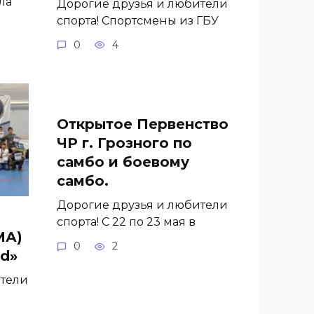
ла
Дорогие друзья и любители
спорта! Спортсмены из ГБУ
0
4
Открытое Первенство
ЧР г. Грозного по
самбо и боевому
самбо.
Дорогие друзья и любители
спорта! С 22 по 23 мая в
МА)
0
2
nd»
ители