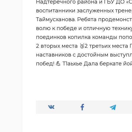
Надтеречного района и ГБУ ДО 
воспитанники заслуженных тренер
Таймусханова. Ребята продемонст
волю к победе и отличную техник
поединков копилка команды попо
2 вторых места 🥉2 третьих места
наставников с достойным выступ
побед! 💪 Т1аьхье Дала беркате йо