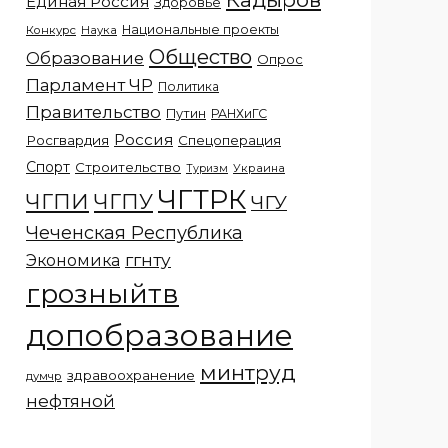
Единая Россия
Здоровье
Национальные проекты
Конкурс
Наука
Общество
Образование
Опрос
Парламент ЧР
Политика
Правительство
Путин
РАНХиГС
Россия
Росгвардия
Спецоперация
Спорт
Строительство
Украина
Туризм
ЧГТРК
ЧГПИ
ЧГПУ
ЧГУ
Чеченская Республика
ггнту
Экономика
грозныйтв
допобразование
минтруд
здравоохранение
думчр
нефтяной