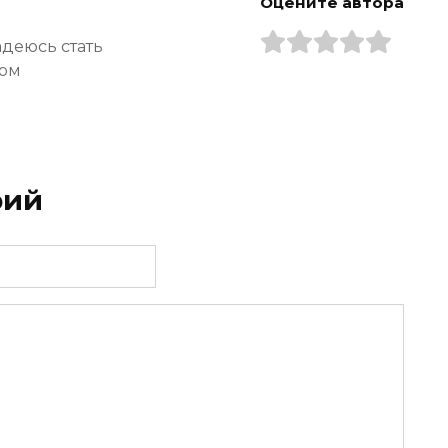
Оцените автора
адеюсь стать
ром
рий