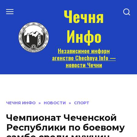
Перейти
Чечня
к
содержанию
Инфо
Независимое информ
агенство Chechnya Info —
новости Чечни
ЧЕЧНЯ ИНФО
»
НОВОСТИ
»
СПОРТ
Чемпионат Чеченской
Республики по боевому