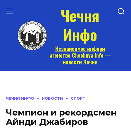
Перейти
Чечня
к
содержанию
Инфо
Независимое информ
агенство Chechnya Info —
новости Чечни
ЧЕЧНЯ ИНФО
»
НОВОСТИ
»
СПОРТ
Чемпион и рекордсмен
Айнди Джабиров