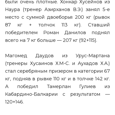
были очень плотные. Хонкар Хусейнов из
Наура (тренер Азирханов В.Э.) занял 5-е
место с суммой двоеборья 200 кг (рывок
87 кг + толчок 113 кг). Ставший
победителем Роман Данилов поднял
всего на 7 кг больше — 207 кг (92+115).
Магомед Даудов из Урус-Мартана
(тренеры Хусаинов Х.М-С. и Аухадов Х.А.)
стал серебряным призером в категории 67
кг, подняв в рывке 110 кг и в толчке 142 кг.
А победил Тамерлан Гулиев из
Кабардино-Балкарии с результатом —
120+146.