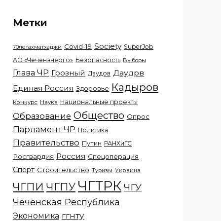
Метки
Society
Covid-19
SuperJob
70летахматхаджи
АО «Чеченэнерго»
Безопасность
Выборы
Глава ЧР
Грозный
Даудрв
Даудов
Кадыров
Единая Россия
Здоровье
Национальные проекты
Конкурс
Наука
Общество
Образование
Опрос
Парламент ЧР
Политика
Правительство
Путин
РАНХиГС
Россия
Росгвардия
Спецоперация
Спорт
Строительство
Украина
Туризм
ЧГТРК
ЧГПИ
ЧГПУ
ЧГУ
Чеченская Республика
ггнту
Экономика