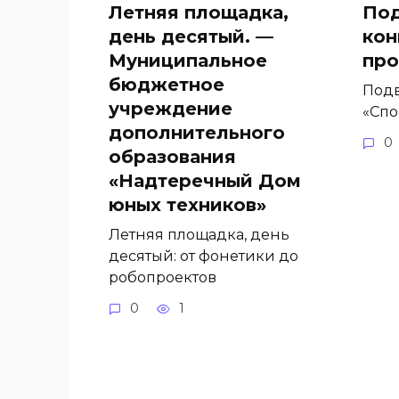
Летняя площадка,
Под
день десятый. —
кон
Муниципальное
про
бюджетное
Подв
учреждение
«Спо
дополнительного
0
образования
«Надтеречный Дом
юных техников»
Летняя площадка, день
десятый: от фонетики до
робопроектов
0
1