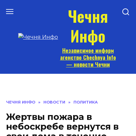
Перейти
Чечня
к
содержанию
Инфо
Независимое информ
агенство Chechnya Info
— новости Чечни
ЧЕЧНЯ ИНФО
»
НОВОСТИ
»
ПОЛИТИКА
Жертвы пожара в
небоскребе вернутся в