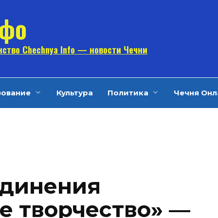
нфо
ство Chechnya Info — новости Чечни
зование
Культура
Политика
Чечня Онл
единения
е творчество» —