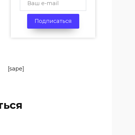
Подписаться
[sape]
ться