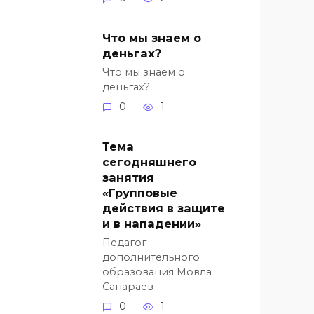
Что мы знаем о
деньгах?
Что мы знаем о
деньгах?
0
1
Тема
сегодняшнего
занятия
«Групповые
действия в защите
и в нападении»
Педагог
дополнительного
образования Мовла
Сапараев
0
1