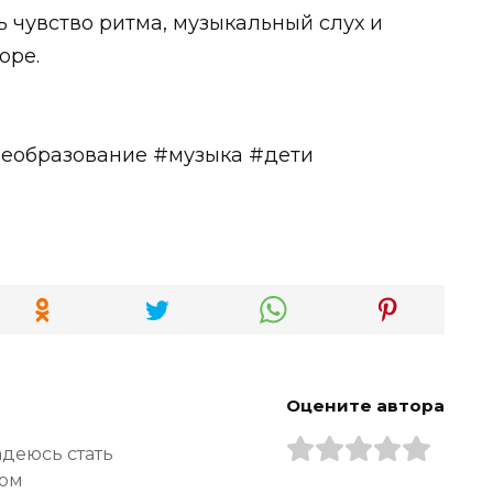
ь чувство ритма, музыкальный слух и
оре.
еобразование #музыка #дети
Оцените автора
адеюсь стать
ром