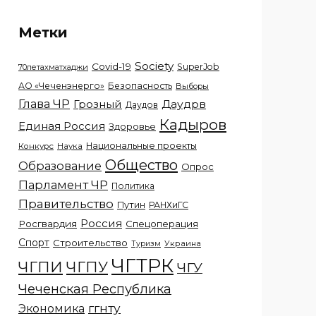
Метки
Society
Covid-19
SuperJob
70летахматхаджи
АО «Чеченэнерго»
Безопасность
Выборы
Глава ЧР
Грозный
Даудрв
Даудов
Кадыров
Единая Россия
Здоровье
Национальные проекты
Конкурс
Наука
Общество
Образование
Опрос
Парламент ЧР
Политика
Правительство
Путин
РАНХиГС
Россия
Росгвардия
Спецоперация
Спорт
Строительство
Украина
Туризм
ЧГТРК
ЧГПИ
ЧГПУ
ЧГУ
Чеченская Республика
ггнту
Экономика