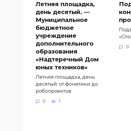
Летняя площадка,
Под
день десятый. —
кон
Муниципальное
про
бюджетное
Подв
учреждение
«Спо
дополнительного
0
образования
«Надтеречный Дом
юных техников»
Летняя площадка, день
десятый: от фонетики до
робопроектов
0
1