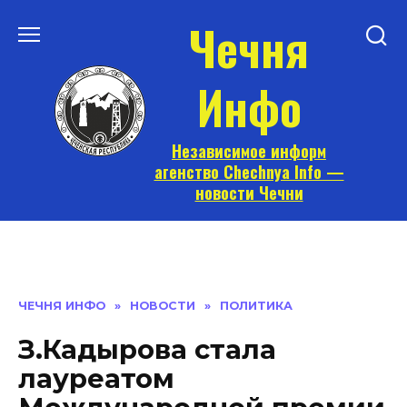
Перейти
Чечня
к
содержанию
Инфо
Независимое информ
агенство Chechnya Info —
новости Чечни
ЧЕЧНЯ ИНФО
»
НОВОСТИ
»
ПОЛИТИКА
З.Кадырова стала
лауреатом