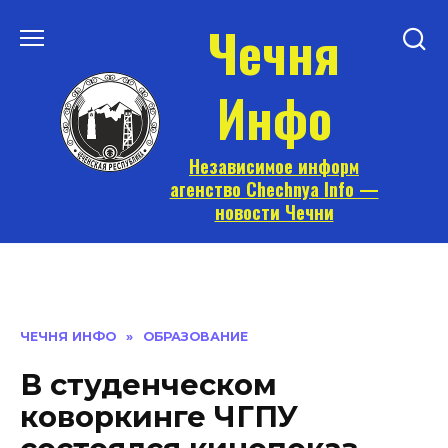
Перейти
Чечня
к
содержанию
Инфо
Независимое информ
агенство Chechnya Info —
новости Чечни
ЧЕЧНЯ ИНФО
»
ОБРАЗОВАНИЕ
В студенческом
коворкинге ЧГПУ