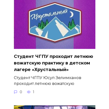
Студент ЧГПУ проходит летнюю
вожатскую практику в детском
лагере «Хрустальный»
Студент ЧГПУ Юсуп Зелимханов
проходит летнюю вожатскую
0
1