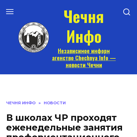
Перейти
Чечня
к
содержанию
Инфо
Независимое информ
агенство Chechnya Info —
новости Чечни
ЧЕЧНЯ ИНФО
»
НОВОСТИ
В школах ЧР проходят
еженедельные занятия