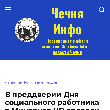
Перейти
Чечня
к
содержанию
Инфо
Независимое информ
агенство Chechnya Info —
новости Чечни
ЧЕЧНЯ ИНФО
»
МИНТРУД ЧР
В преддверии Дня
социального работника