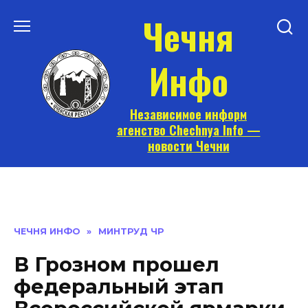
Перейти
Чечня
к
содержанию
Инфо
Независимое информ
агенство Chechnya Info —
новости Чечни
ЧЕЧНЯ ИНФО
»
МИНТРУД ЧР
В Грозном прошел
федеральный этап