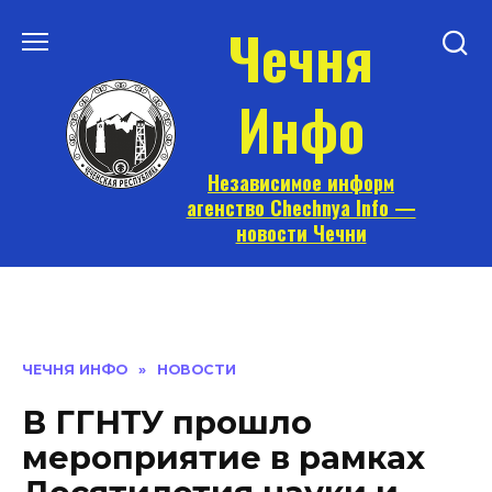
Перейти
Чечня
к
содержанию
Инфо
Независимое информ
агенство Chechnya Info —
новости Чечни
ЧЕЧНЯ ИНФО
»
НОВОСТИ
В ГГНТУ прошло
мероприятие в рамках